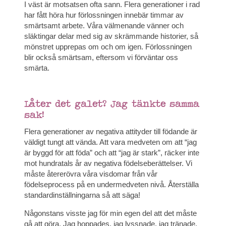
I väst är motsatsen ofta sann. Flera generationer i rad
har fått höra hur förlossningen innebär timmar av
smärtsamt arbete. Våra välmenande vänner och
släktingar delar med sig av skrämmande historier, så
mönstret upprepas om och om igen. Förlossningen
blir också smärtsam, eftersom vi förväntar oss
smärta.
Låter det galet? Jag tänkte samma
sak!
Flera generationer av negativa attityder till födande är
väldigt tungt att vända. Att vara medveten om att “jag
är byggd för att föda” och att “jag är stark”, räcker inte
mot hundratals år av negativa födelseberättelser. Vi
måste återerövra våra visdomar från vår
födelseprocess på en undermedveten nivå. Återställa
standardinställningarna så att säga!
Någonstans visste jag för min egen del att det måste
gå att göra. Jag hoppades, jag lyssnade, jag tränade.