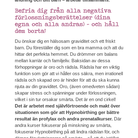
Befria dig från alla negativa
förlossningsberättelser (dina
egna och alla andras) – och håll
dem borta!
Du önskar dig en hälsosam graviditet och ett friskt
barn. Du föreställer dig som en bra mamma och att du
hittar det perfekta hemmet. Du drömmer om balans
mellan karriär och familjeliv. Baksidan av dessa
förhoppningar är oro och rädsla. Rädsla har en viktig
funktion som gör att vi håller oss säkra, men irrationell
rädsla och skapad oro är hinder för att du ska kunna
njuta av din graviditet. Oro, (även omedveten sådan)
skapar stress och spänningar under förlossningen,
vilket i sin tur orsakar smärta. Det är en ond cirkel!
Det är arbetet med självförtroende och makt över
situationen som gör att Hypnobirthing ger bättre
resultat än profylax och andra prenatalkurser.
Där
andra kurser fokuserar på minskning av smärta,
fokuserar Hypnobirthing på att lindra rädslan för, och