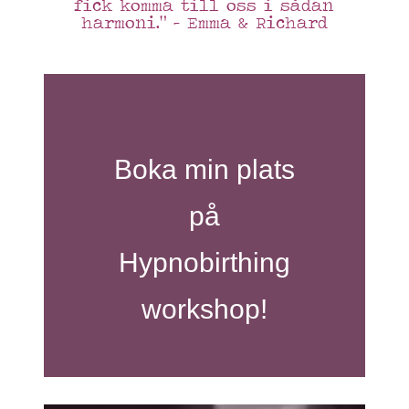
fick komma till oss i sådan
harmoni.” – Emma & Richard
Boka min plats
på
Hypnobirthing
workshop!