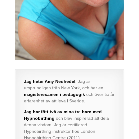
Jag heter Amy Neuhedel.
Jag är
ursprungligen från New York, och har en
magisterexamen i pedagogik
och över tio år
erfarenhet av att leva i Sverige.
Jag har fött två av mina tre barn med
Hypnobirthing
och blev inspirerad att dela
denna visdom. Jag är certifierad
Hypnobirthing instruktör hos London
Hypnobirthing Centre (2011).