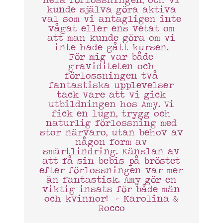
hela förlossningen, och vi
kunde själva göra aktiva
val som vi antagligen inte
vågat eller ens vetat om
att man kunde göra om vi
inte hade gått kursen.
För mig var både
graviditeten och
förlossningen två
fantastiska upplevelser
tack vare att vi gick
utbildningen hos Amy. Vi
fick en lugn, trygg och
naturlig förlossning med
stor närvaro, utan behov av
någon form av
smärtlindring. Känslan av
att få sin bebis på bröstet
efter förlossningen var mer
än fantastisk. Amy gör en
viktig insats för både män
och kvinnor! – Karolina &
Rocco