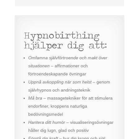
Hypnobirthing
hjälper dig att:
Omfamna självförtroende och makt över
situationen
– affirmationer och
förtroendeskapande övningar
Uppnå avkoppling när som helst
– genom
självhypnos och andningsteknik
Må bra
– massagetekniker för att stimulera
endorfiner, kroppens naturliga
bedövningsmedel
Hantera ditt humör
– visualiseringsövningar
håller dig lugn, glad och positiv
Förstå din kraft
– hur din kropp och själ