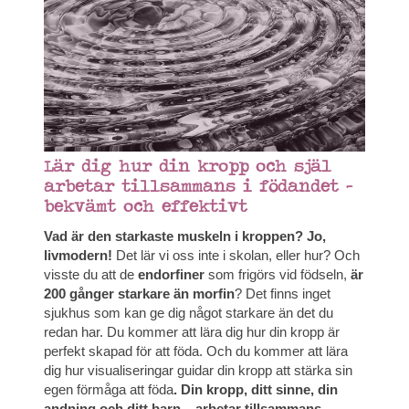
Lär dig hur din kropp och själ
arbetar tillsammans i födandet –
bekvämt och effektivt
Vad är den starkaste muskeln i kroppen? Jo,
livmodern!
Det lär vi oss inte i skolan, eller hur? Och
visste du att de
endorfiner
som frigörs vid födseln,
är
200 gånger starkare än morfin
? Det finns inget
sjukhus som kan ge dig något starkare än det du
redan har. Du kommer att lära dig hur din kropp är
perfekt skapad för att föda. Och du kommer att lära
dig hur visualiseringar guidar din kropp att stärka sin
egen förmåga att föda
. Din kropp, ditt sinne, din
andning och ditt barn – arbetar tillsammans.